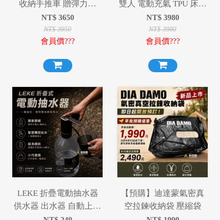
收納手推車 贈彈力繩
雙人 電動充氣 TPU 床墊
140L多型態手推車 推車
內建電動幫浦 USB充電
NT$
3650
NT$
3980
露營充氣床墊 環島 登山
NT$
3950
NT$
3980
會員價???
會員價???
旅遊 露營 居家 睡床超彈
海綿 沖孔海綿
LEKE 折疊電動抽水器
【預購】迪達蒙氣密真
供水器 出水器 自動上水
空拉鍊收納袋 壓縮袋
器 抽水機
NT$
249
NT$
1990