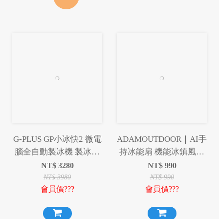
G-PLUS GP小冰快2 微電
ADAMOUTDOOR｜AI手
腦全自動製冰機 製冰機
持冰能扇 機能冰鎮風扇
快速製冰
掛繩 冰鎮風扇 風扇 手持
NT$
3280
NT$
990
風扇 桌扇 冰鎮
NT$
3980
NT$
990
會員價???
會員價???