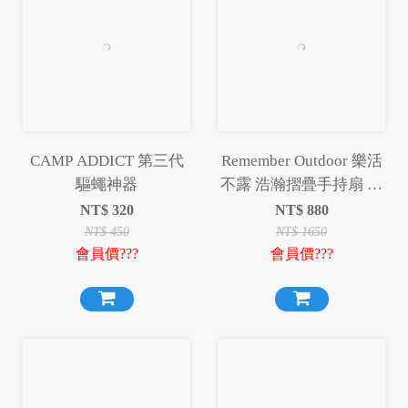
CAMP ADDICT 第三代
Remember Outdoor 樂活
驅蠅神器
不露 浩瀚摺疊手持扇 手
持扇 摺疊手持扇 摺疊扇
NT$
320
NT$
880
風扇 製冷 露營
NT$
450
NT$
1650
會員價???
會員價???