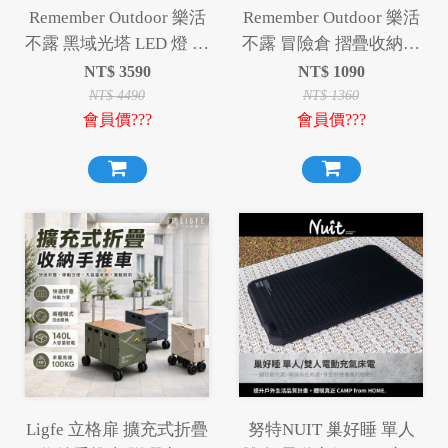
Remember Outdoor 樂活
Remember Outdoor 樂活
不露 黑域光塔 LED 燈 摺
不露 冒險倉 摺疊收納箱
疊燈 伸縮燈 掛燈 露營燈
摺疊箱 收納箱 置物箱
NT$
3590
NT$
1090
工作燈 夜衝神器
NT$
4490
NT$
1360
會員價???
會員價???
Ligfe 立格扉 擴充式折疊
努特NUIT 巢好睡 單人