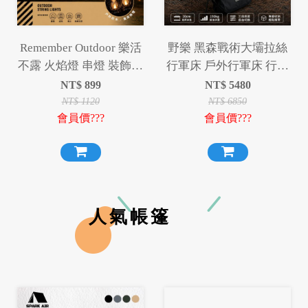
Remember Outdoor 樂活
野樂 黑森戰術大壩拉絲
不露 火焰燈 串燈 裝飾燈
行軍床 戶外行軍床 行軍
串
床 拉絲行軍床
NT$
899
NT$
5480
NT$
1120
NT$
6850
會員價???
會員價???
人氣帳篷