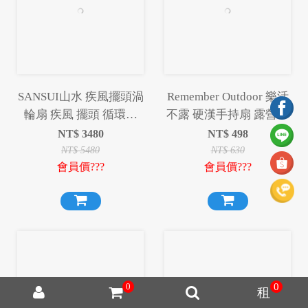
SANSUI山水 疾風擺頭渦
Remember Outdoor 樂活
輪扇 疾風 擺頭 循環扇
不露 硬漢手持扇 露營風
露營 渦輪扇 風扇【贈收
扇 充電風扇 風扇 手持風
NT$
3480
NT$
498
納袋】
扇
NT$
5480
NT$
630
會員價???
會員價???
0
0
租