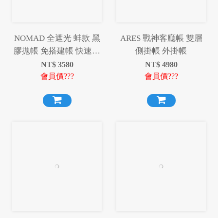
NOMAD 全遮光 蚌款 黑
ARES 戰神客廳帳 雙層
膠拋帳 免搭建帳 快速帳
側掛帳 外掛帳
篷 黑膠帳篷 全自動帳篷
NT$
3580
NT$
4980
手拋帳篷 秒開帳 免搭建
會員價???
會員價???