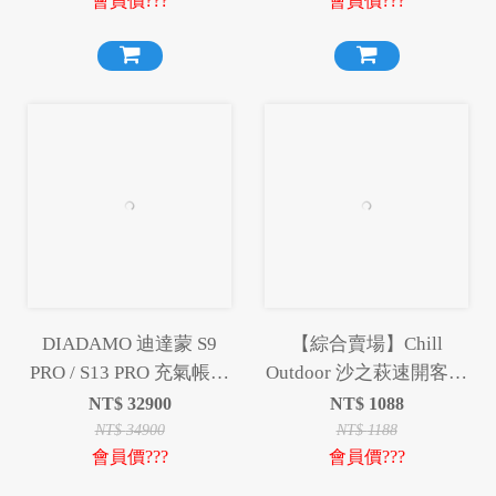
會員價???
會員價???
DIADAMO 迪達蒙 S9
【綜合賣場】Chill
PRO / S13 PRO 充氣帳篷
Outdoor 沙之萩速開客廳
充氣帳 快速帳 速搭帳 充
帳 客廳帳 天幕 邊布 雙
NT$
32900
NT$
1088
氣 露營 小玩家露營用品
層圍布 延伸天幕 露營 野
NT$
34900
NT$
1188
會員價???
會員價???
營