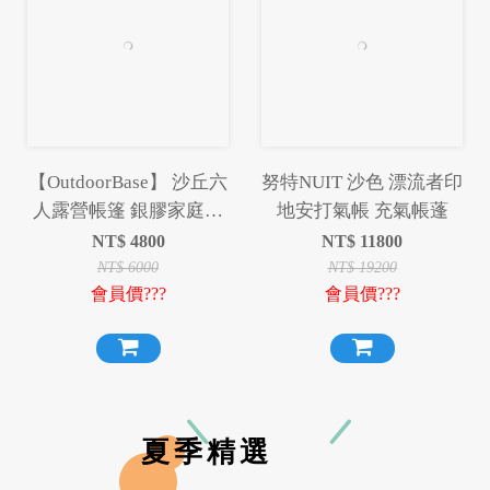
【OutdoorBase】 沙丘六
努特NUIT 沙色 漂流者印
人露營帳篷 銀膠家庭帳
地安打氣帳 充氣帳蓬
篷 六人帳 遮光銀膠帳蓬
NT$
4800
NT$
11800
耐水壓2000mm
NT$
6000
NT$
19200
會員價???
會員價???
夏季精選