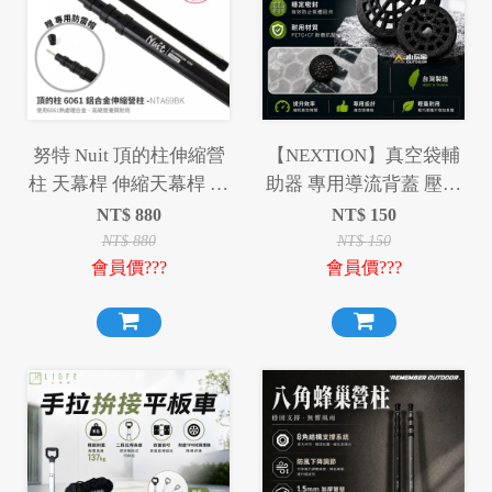
努特 Nuit 頂的柱伸縮營
【NEXTION】真空袋輔
柱 天幕桿 伸縮天幕桿 伸
助器 專用導流背蓋 壓縮
縮營柱 天幕桿 營柱 伸縮
袋 適用 迪達蒙 Coody 星
NT$
880
NT$
150
帳篷桿 帳篷門桿
火 真空袋
NT$
880
NT$
150
會員價???
會員價???