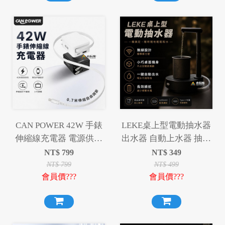
CAN POWER 42W 手錶
LEKE桌上型電動抽水器
伸縮線充電器 電源供應
出水器 自動上水器 抽水
器 充電頭
機
NT$
799
NT$
349
NT$
799
NT$
499
會員價???
會員價???