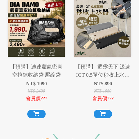
【預購】迪達蒙氣密真
【預購】 逐露天下 汲速
空拉鍊收納袋 壓縮袋
IGT 0.5單位秒收上水器
半單位 抽水器
NT$
1990
NT$
890
NT$
2490
NT$
1080
會員價???
會員價???