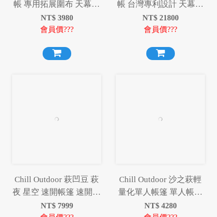
帳 專用拓展圍布 天幕帳
帳 台灣專利設計 天幕帳
充氣帳 天幕 拓展圍布 圍
充氣帳 天幕 拓展圍布 圍
NT$
3980
NT$
21800
布
布
會員價???
會員價???
Chill Outdoor 萩凹豆 萩
Chill Outdoor 沙之萩輕
夜 星空 速開帳篷 速開篷
量化單人帳篷 單人帳篷
快速帳 速搭帳 帳篷
帳篷 輕量化
NT$
7999
NT$
4280