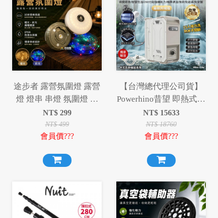
途步者 露營氛圍燈 露營
【台灣總代理公司貨】
燈 燈串 串燈 氛圍燈 氣
Powerhino昔望 即熱式戶
氛燈 照明燈
外露營熱水器 獨家贈送
NT$
299
NT$
15633
卡式瓦斯罐延長管 智能
NT$
499
NT$
18760
會員價???
會員價???
恆溫 3秒速熱 不須安裝
充電快速 搭配氣罐 冷熱
兩用 洗澡神器 淋浴神器