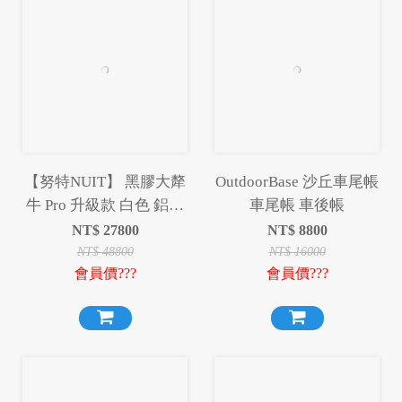
【努特NUIT】 黑膠大犛
OutdoorBase 沙丘車尾帳
牛 Pro 升級款 白色 鋁合
車尾帳 車後帳
金一房一廳六人帳
NT$
27800
NT$
8800
NTG79W
NT$
48800
NT$
16000
會員價???
會員價???