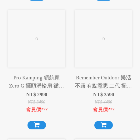
Pro Kamping 領航家
Remember Outdoor 樂活
Zero G 擺頭渦輪扇 循環
不露 有點意思 二代 擺頭
扇 風扇 露營風扇【贈收
多功能渦輪扇 渦輪扇 風
NT$
2990
NT$
3590
納袋】
扇 露營扇 電扇
NT$
3490
NT$
4490
會員價???
會員價???