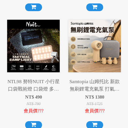
NTL98 努特NUIT 小行星
Samtopia 山姆托比 新款
口袋戰術燈 口袋燈 多功
無刷鋰電充氣泵 打氣機
能露營燈 露營卡片燈 照
充氣機 幫浦
NT$
490
NT$
1380
明燈 補光燈 磁吸燈 戶外
NT$
790
NT$
1725
會員價???
會員價???
警示燈