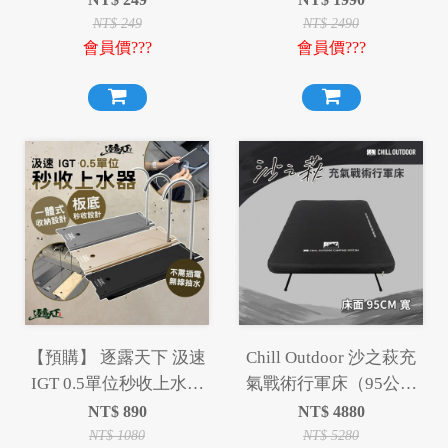
NT$
249
NT$
2490
會員價???
會員價???
【預購】 逐露天下 汲速
Chill Outdoor 沙之萩充
IGT 0.5單位秒收上水器
氣戰術行軍床（95公分
半單位 抽水器
寬）
NT$
890
NT$
4880
NT$
1080
NT$
5280