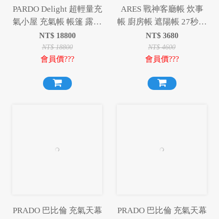
PARDO Delight 超輕量充
ARES 戰神客廳帳 炊事
氣小屋 充氣帳 帳篷 露營
帳 廚房帳 遮陽帳 27秒帳
帳篷 露營
快速帳 速開帳 戰神
NT$
18800
NT$
3680
ARES
NT$
18800
NT$
4600
會員價???
會員價???
PRADO 巴比倫 充氣天幕
PRADO 巴比倫 充氣天幕