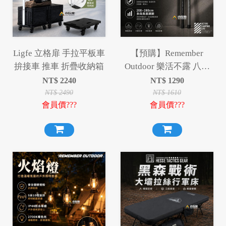
Ligfe 立格扉 手拉平板車
【預購】Remember
拚接車 推車 折疊收納箱
Outdoor 樂活不露 八角
蜂巢營柱 伸縮 鋁合金營
NT$
2240
NT$
1290
柱 伸縮鋁合金營柱 營柱
NT$
2490
NT$
1610
會員價???
會員價???