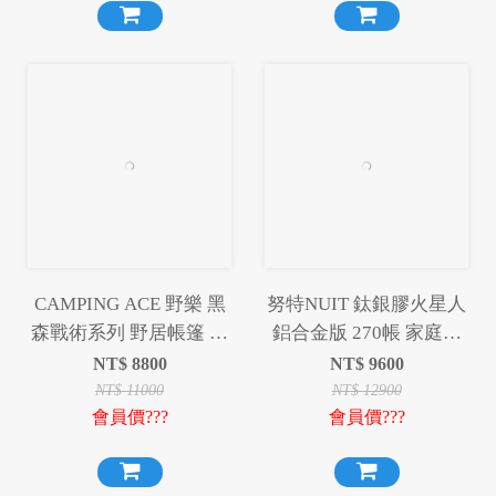
CAMPING ACE 野樂 黑
努特NUIT 鈦銀膠火星人
森戰術系列 野居帳篷 帳
鋁合金版 270帳 家庭帳
篷 黑色 沙色 300帳 露營
篷六人帳蓬 耐水壓
NT$
8800
NT$
9600
野營
3000mm NTG247BK
NT$
11000
NT$
12900
會員價???
會員價???