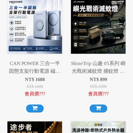
CAN POWER 三合一半
ShineTrip 山趣 05系列 嶼
固態支架行動電源 磁吸
光戰術滅蚊燈 捕蚊燈 露
行動電源 行動電源
營燈 照明燈 滅蚊 驅蚊
NT$
1680
NT$
899
5000mAh 10000mAh
NT$
1680
NT$
1099
會員價???
會員價???