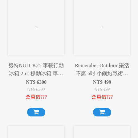
努特NUIT K25 車載行動
Remember Outdoor 樂活
冰箱 25L 移動冰箱 車用
不露 6吋 小鋼炮戰術風
冰箱 25升 25公升 冷凍冰
扇 IF-601 S/G 吊掛扇 桌
NT$
6300
NT$
499
箱 露營冰箱
扇 循環扇 風扇 露營
NT$
6300
NT$
499
會員價???
會員價???