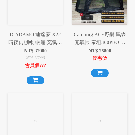
DIADAMO 迪達蒙 X22
Camping ACE野樂 黑森
暗夜雨棚帳 帳篷 充氣帳
充氣帳 泰坦360PRO 充
篷 充氣帳 天幕 露營 野
氣帳 6-8人帳 炊事帳 充
NT$
32900
NT$
25800
營
氣帳篷 泰坦
優惠價
NT$
36900
會員價???