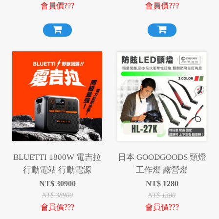
會員價???
會員價???
BLUETTI 1800W 電吉拉
日本 GOODGOODS 頸燈
行動電站 行動電源
工作燈 露營燈
NT$
30900
NT$
1280
NT$
38900
NT$
1380
會員價???
會員價???