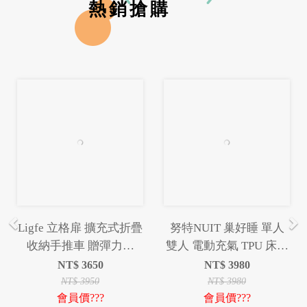
熱銷搶購
Previous
Ne
Ligfe 立格扉 擴充式折疊
努特NUIT 巢好睡 單人
收納手推車 贈彈力繩
雙人 電動充氣 TPU 床墊
140L多型態手推車 推車
內建電動幫浦 USB充電
NT$
3650
NT$
3980
露營充氣床墊 環島 登山
NT$
3950
NT$
3980
會員價???
會員價???
旅遊 露營 居家 睡床超彈