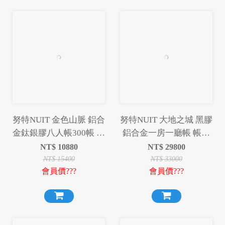
努特NUIT 金色山脈 鋁合
努特NUIT 大地之城 黑膠
金鈦銀膠八人帳300帳 鋁
鋁合金一房一廳帳 帳篷
合金帳棚 8人帳蓬
黑膠帳篷 NTG102
NT$
10880
NT$
29800
NTG234BK
NT$
15400
NT$
33000
會員價???
會員價???