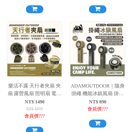
樂活不露 天行者夾扇 夾
ADAMOUTDOOR｜隨身
扇 露營風扇 照明扇 電扇
掛繩 機能冰鎮風扇 掛繩
露營 夾扇 充電式電扇 電
冰鎮風扇 風扇 手持風扇
NT$
1490
NT$
890
扇
桌扇 冰鎮
會員價???
NT$
1870
會員價???