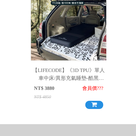
【LIFECODE】《3D TPU》單人
車中床/異形充氣睡墊-酷黑
12140078
NT$
3880
會員價???
NT$
4850