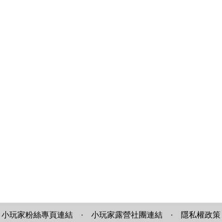
小玩家粉絲專頁連結
·
小玩家露營社團連結
·
隱私權政策