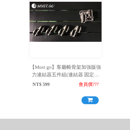
【Must go】客廳帳骨架加強版強
力連結器五件組(連結器 固定器
防風 穩固)
NT$
599
會員價???