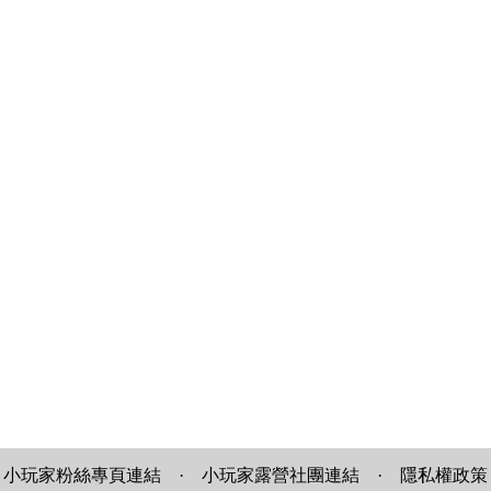
小玩家粉絲專頁連結
·
小玩家露營社團連結
·
隱私權政策