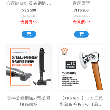
心營鎚 拔釘器 碳鋼槌 帳
露營 野營
篷營槌 帳棚營錘 營鎚 營
NT$
590
NT$
950
錘 NTH47
NT$
890
NT$
1200
會員價???
會員價???
雷神槌 鑄鋼強力營槌 營
【TKS & SF】TKS 二代
槌 鑄鐵槌
野戰狼斧 Pro Wolf 戰斧