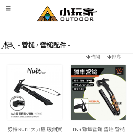
- 營槌 / 營槌配件 -
時間
排序
努特NUIT 大力鷹 碳鋼實
TKS 獵隼營鎚 營錘 營槌