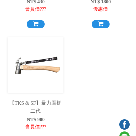
斧頭 砍材劈柴 野營 露營
NT$
430
NT$
1800
登山 TK
會員價???
優惠價
【TKS & SF】暴力鷹槌
二代
NT$
900
會員價???