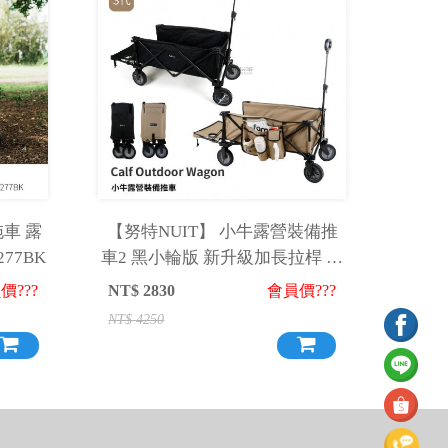
拖車 露
【努特NUIT】 小牛露營裝備推
77BK
車2 黑小輪版 新升級加長拉桿 折
疊式行動手推車 置物車 裝備拖車
價???
NT$
2830
會員價???
親子拖車 行李車(含包材費)
NT$
4250