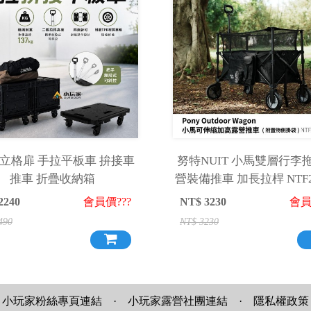
fe 立格扉 手拉平板車 拚接車
努特NUIT 小馬雙層行李
推車 折疊收納箱
營裝備推車 加長拉桿 NTF2
2240
會員價???
NT$
3230
會員
490
NT$
3230
小玩家粉絲專頁連結
·
小玩家露營社團連結
·
隱私權政策