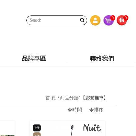
0
0
品牌專區
聯絡我們
首 頁
商品分類
【露營推車】
時間
排序