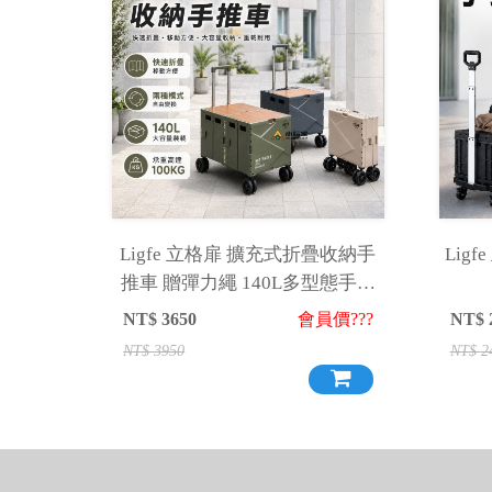
Ligfe 立格扉 擴充式折疊收納手
Lig
推車 贈彈力繩 140L多型態手推
車 推車
NT$
3650
會員價???
NT$
NT$
3950
NT$
2