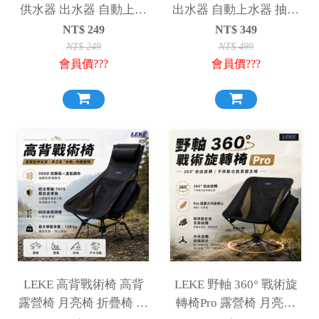
供水器 出水器 自動上水
出水器 自動上水器 抽水
器 抽水機
機
NT$
249
NT$
349
NT$
249
NT$
499
會員價???
會員價???
LEKE 高背戰術椅 高背
LEKE 野軸 360° 戰術旋
露營椅 月亮椅 折疊椅 登
轉椅Pro 露營椅 月亮椅