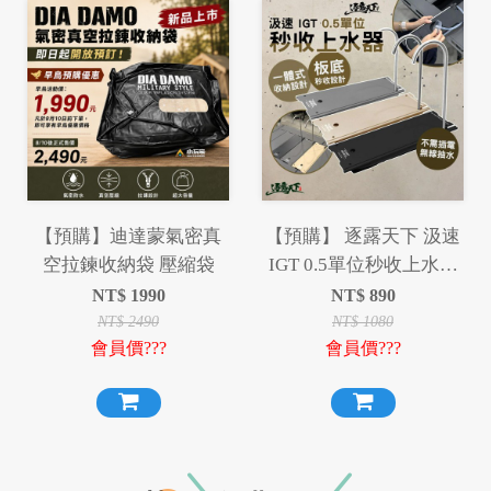
【預購】迪達蒙氣密真
【預購】 逐露天下 汲速
空拉鍊收納袋 壓縮袋
IGT 0.5單位秒收上水器
半單位 抽水器
NT$
1990
NT$
890
NT$
2490
NT$
1080
會員價???
會員價???