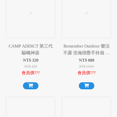
CAMP ADDICT 第三代
Remember Outdoor 樂活
驅蠅神器
不露 浩瀚摺疊手持扇 手
持扇 摺疊手持扇 摺疊扇
NT$
320
NT$
880
風扇 製冷 露營
NT$
450
NT$
1650
會員價???
會員價???