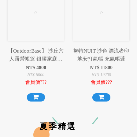
【OutdoorBase】 沙丘六
努特NUIT 沙色 漂流者印
人露營帳篷 銀膠家庭帳
地安打氣帳 充氣帳蓬
篷 六人帳 遮光銀膠帳蓬
NT$
4800
NT$
11800
耐水壓2000mm
NT$
6000
NT$
19200
會員價???
會員價???
夏季精選