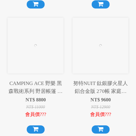
CAMPING ACE 野樂 黑
努特NUIT 鈦銀膠火星人
森戰術系列 野居帳篷 帳
鋁合金版 270帳 家庭帳
篷 黑色 沙色 300帳 露營
篷六人帳蓬 耐水壓
NT$
8800
NT$
9600
野營
3000mm NTG247BK
NT$
11000
NT$
12900
會員價???
會員價???