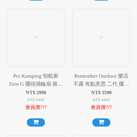
Pro Kamping 領航家
Remember Outdoor 樂活
Zero G 擺頭渦輪扇 循環
不露 有點意思 二代 擺頭
扇 風扇 露營風扇【贈收
多功能渦輪扇 渦輪扇 風
NT$
2990
NT$
3590
納袋】
扇 露營扇 電扇
NT$
3490
NT$
4490
會員價???
會員價???