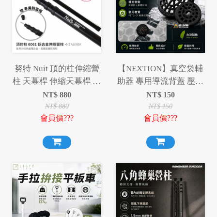
努特 Nuit 頂的柱伸縮營
【NEXTION】真空袋輔
柱 天幕桿 伸縮天幕桿 伸
助器 專用導流背蓋 壓縮
縮營柱 天幕桿 營柱 伸縮
袋 適用 迪達蒙 Coody 星
NT$
880
NT$
150
帳篷桿 帳篷門桿
火 真空袋
NT$
880
NT$
150
會員價???
會員價???