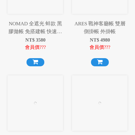
NOMAD 全遮光 蚌款 黑
ARES 戰神客廳帳 雙層
膠拋帳 免搭建帳 快速帳
側掛帳 外掛帳
篷 黑膠帳篷 全自動帳篷
NT$
3580
NT$
4980
手拋帳篷 秒開帳 免搭建
會員價???
會員價???