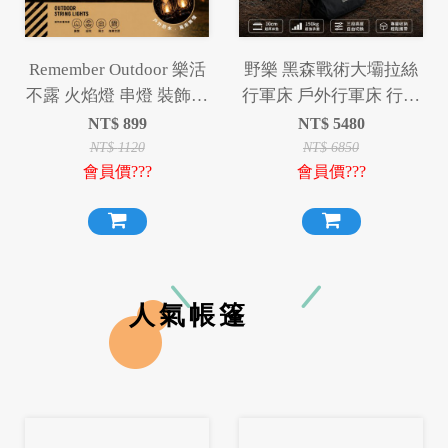
Remember Outdoor 樂活
野樂 黑森戰術大壩拉絲
不露 火焰燈 串燈 裝飾燈
行軍床 戶外行軍床 行軍
串
床 拉絲行軍床
NT$
899
NT$
5480
NT$
1120
NT$
6850
會員價???
會員價???
人氣帳篷