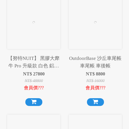
【努特NUIT】 黑膠大犛
OutdoorBase 沙丘車尾帳
牛 Pro 升級款 白色 鋁合
車尾帳 車後帳
金一房一廳六人帳
NT$
27800
NT$
8800
NTG79W
NT$
48800
NT$
16000
會員價???
會員價???