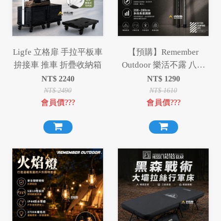
Ligfe 立格扉 手拉平板車
【預購】Remember
拚接車 推車 折疊收納箱
Outdoor 樂活不露 八角
蜂巢營柱 伸縮 鋁合金營
NT$
2240
NT$
1290
柱 伸縮鋁合金營柱 營柱
NT$
2490
NT$
1610
會員價???
會員價???