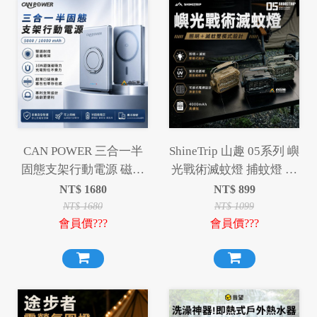
CAN POWER 三合一半
ShineTrip 山趣 05系列 嶼
固態支架行動電源 磁吸
光戰術滅蚊燈 捕蚊燈 露
行動電源 行動電源
營燈 照明燈 滅蚊 驅蚊
NT$
1680
NT$
899
5000mAh 10000mAh
NT$
1680
NT$
1099
會員價???
會員價???