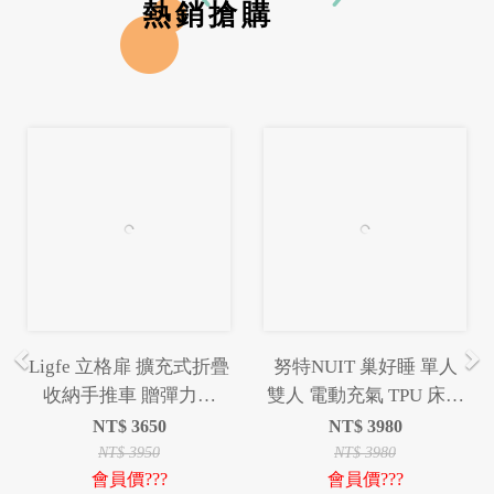
熱銷搶購
Previous
Ne
格扉 擴充式折疊
努特NUIT 巢好睡 單人
LEKE 折疊
車 贈彈力繩
雙人 電動充氣 TPU 床墊
供水器 出水器
態手推車 推車
內建電動幫浦 USB充電
器 抽
$
3650
NT$
3980
NT$
2
露營充氣床墊 環島 登山
$
3950
NT$
3980
NT$
24
價???
會員價???
會員價?
旅遊 露營 居家 睡床超彈