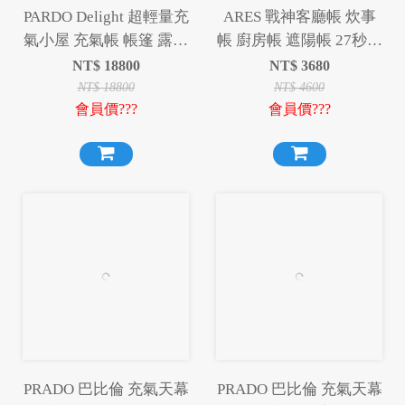
PARDO Delight 超輕量充
ARES 戰神客廳帳 炊事
氣小屋 充氣帳 帳篷 露營
帳 廚房帳 遮陽帳 27秒帳
帳篷 露營
快速帳 速開帳 戰神
NT$
18800
NT$
3680
ARES
NT$
18800
NT$
4600
會員價???
會員價???
PRADO 巴比倫 充氣天幕
PRADO 巴比倫 充氣天幕