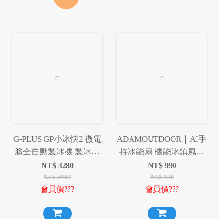
G-PLUS GP小冰快2 微電
ADAMOUTDOOR｜AI手
腦全自動製冰機 製冰機
持冰能扇 機能冰鎮風扇
快速製冰
掛繩 冰鎮風扇 風扇 手持
NT$
3280
NT$
990
風扇 桌扇 冰鎮
NT$
3980
NT$
990
會員價???
會員價???