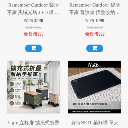
Remember Outdoor 樂活
Remember Outdoor 樂活
不露 黑域光塔 LED 燈 摺
不露 冒險倉 摺疊收納箱
疊燈 伸縮燈 掛燈 露營燈
摺疊箱 收納箱 置物箱
NT$
3590
NT$
1090
工作燈 夜衝神器
NT$
4490
NT$
1360
會員價???
會員價???
Ligfe 立格扉 擴充式折疊
努特NUIT 巢好睡 單人