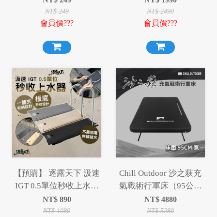
NT$
249
NT$
2490
會員價???
會員價???
【預購】 逐露天下 汲速
Chill Outdoor 沙之萩充
IGT 0.5單位秒收上水器
氣戰術行軍床（95公分
半單位 抽水器
寬）
NT$
890
NT$
4880
NT$
1080
NT$
5280