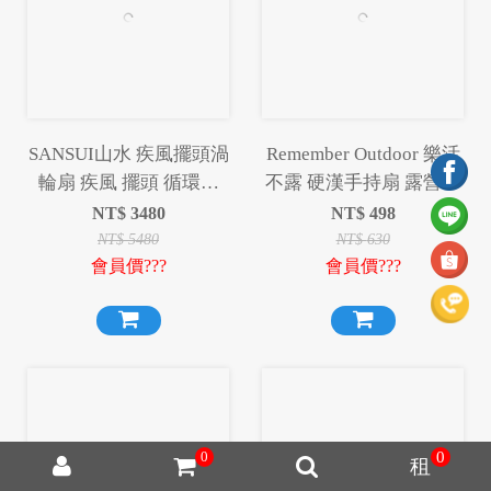
SANSUI山水 疾風擺頭渦
Remember Outdoor 樂活
輪扇 疾風 擺頭 循環扇
不露 硬漢手持扇 露營風
露營 渦輪扇 風扇【贈收
扇 充電風扇 風扇 手持風
NT$
3480
NT$
498
納袋】
扇
NT$
5480
NT$
630
會員價???
會員價???
0
0
租