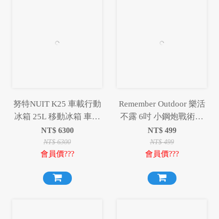
努特NUIT K25 車載行動
Remember Outdoor 樂活
冰箱 25L 移動冰箱 車用
不露 6吋 小鋼炮戰術風
冰箱 25升 25公升 冷凍冰
扇 IF-601 S/G 吊掛扇 桌
NT$
6300
NT$
499
箱 露營冰箱
扇 循環扇 風扇 露營
NT$
6300
NT$
499
會員價???
會員價???