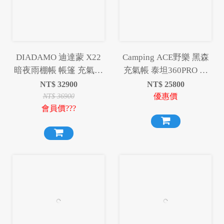
DIADAMO 迪達蒙 X22
Camping ACE野樂 黑森
暗夜雨棚帳 帳篷 充氣帳
充氣帳 泰坦360PRO 充
篷 充氣帳 天幕 露營 野
氣帳 6-8人帳 炊事帳 充
NT$
32900
NT$
25800
營
氣帳篷 泰坦
優惠價
NT$
36900
會員價???