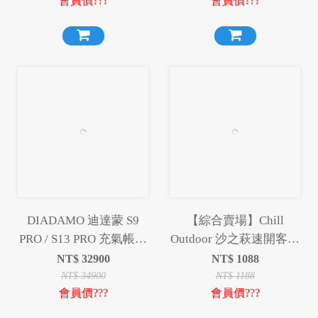
會員價???
會員價???
DIADAMO 迪達蒙 S9
【綜合賣場】Chill
PRO / S13 PRO 充氣帳篷
Outdoor 沙之萩速開客廳
充氣帳 快速帳 速搭帳 充
帳 客廳帳 天幕 邊布 雙
NT$
32900
NT$
1088
氣 露營 小玩家露營用品
層圍布 延伸天幕 露營 野
NT$
34900
NT$
1188
會員價???
會員價???
營