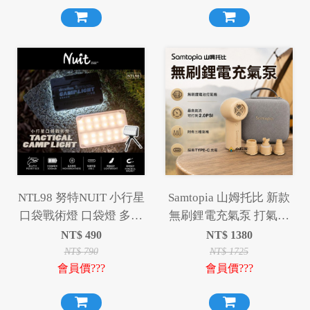
NTL98 努特NUIT 小行星
Samtopia 山姆托比 新款
口袋戰術燈 口袋燈 多功
無刷鋰電充氣泵 打氣機
能露營燈 露營卡片燈 照
充氣機 幫浦
NT$
490
NT$
1380
明燈 補光燈 磁吸燈 戶外
NT$
790
NT$
1725
會員價???
會員價???
警示燈