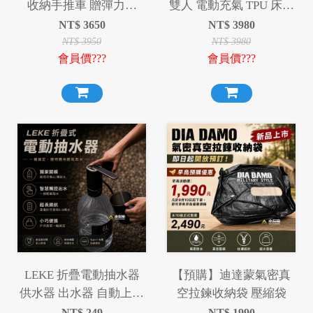
收納手推車 贈彈力繩
雙人 電動充氣 TPU 床墊
140L多型態手推車 推車
內建電動幫浦 USB充電
NT$
3650
NT$
3980
露營充氣床墊 環島 登山
NT$
3950
NT$
3980
會員價???
會員價???
旅遊 露營 居家 睡床超彈
海綿 沖孔海綿
LEKE 折疊電動抽水器
【預購】迪達蒙氣密真
供水器 出水器 自動上水
空拉鍊收納袋 壓縮袋
器 抽水機
NT$
249
NT$
1990