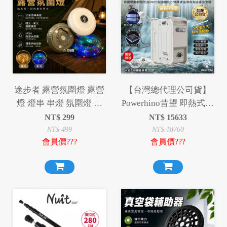
途步者 露營氛圍燈 露營
【台灣總代理公司貨】
燈 燈串 串燈 氛圍燈 氣
Powerhino昔望 即熱式戶
氛燈 照明燈
外露營熱水器 獨家贈送
NT$
299
NT$
15633
卡式瓦斯罐延長管 智能
NT$
499
NT$
18760
會員價???
會員價???
恆溫 3秒速熱 不須安裝
充電快速 搭配氣罐 冷熱
兩用 洗澡神器 淋浴神器