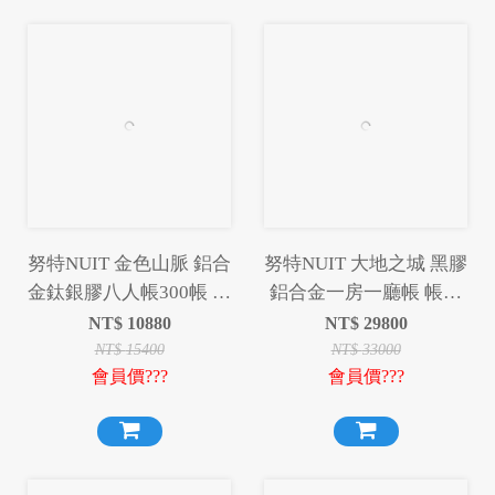
努特NUIT 金色山脈 鋁合
努特NUIT 大地之城 黑膠
金鈦銀膠八人帳300帳 鋁
鋁合金一房一廳帳 帳篷
合金帳棚 8人帳蓬
黑膠帳篷 NTG102
NT$
10880
NT$
29800
NTG234BK
NT$
15400
NT$
33000
會員價???
會員價???