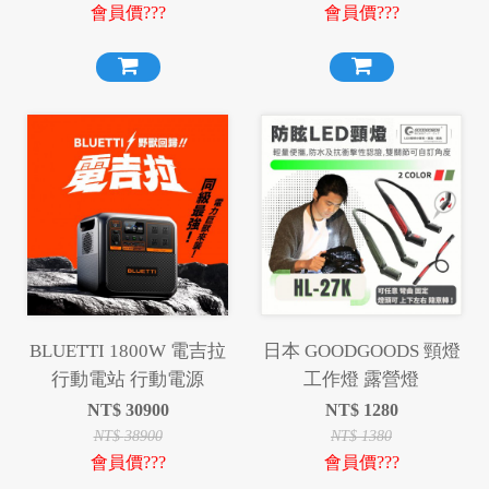
會員價???
會員價???
BLUETTI 1800W 電吉拉
日本 GOODGOODS 頸燈
行動電站 行動電源
工作燈 露營燈
NT$
30900
NT$
1280
NT$
38900
NT$
1380
會員價???
會員價???