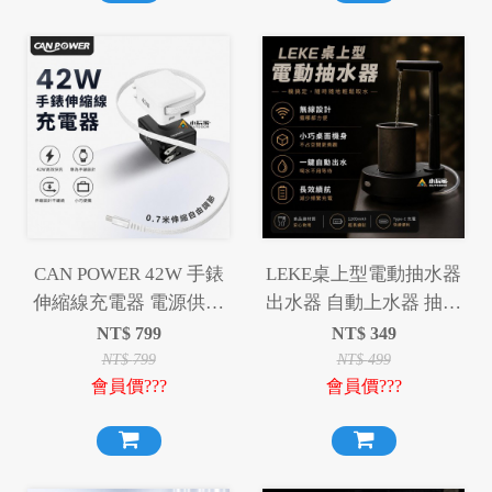
CAN POWER 42W 手錶
LEKE桌上型電動抽水器
伸縮線充電器 電源供應
出水器 自動上水器 抽水
器 充電頭
機
NT$
799
NT$
349
NT$
799
NT$
499
會員價???
會員價???