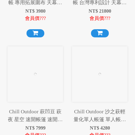
帳 專用拓展圍布 天幕帳
帳 台灣專利設計 天幕帳
充氣帳 天幕 拓展圍布 圍
充氣帳 天幕 拓展圍布 圍
NT$
3980
NT$
21800
布
布
會員價???
會員價???
Chill Outdoor 萩凹豆 萩
Chill Outdoor 沙之萩輕
夜 星空 速開帳篷 速開篷
量化單人帳篷 單人帳篷
快速帳 速搭帳 帳篷
帳篷 輕量化
NT$
7999
NT$
4280