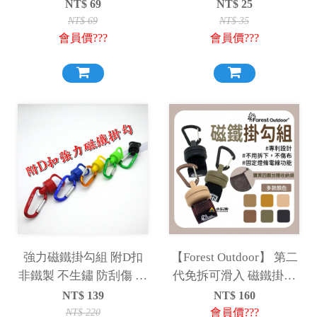
拉勾 營釘緩衝勾
NT$
69
NT$
25
NT$
69
NT$
35
會員價???
會員價???
強力磁鐵掛勾組 附D扣
【Forest Outdoor】 第二
非鐵製 不生鏽 防刮傷 磁
代免拆可滑入 磁鐵掛勾
鐵掛鉤 磁鐵掛勾 帳篷掛
組
NT$
139
NT$
160
勾
會員價???
NT$
220