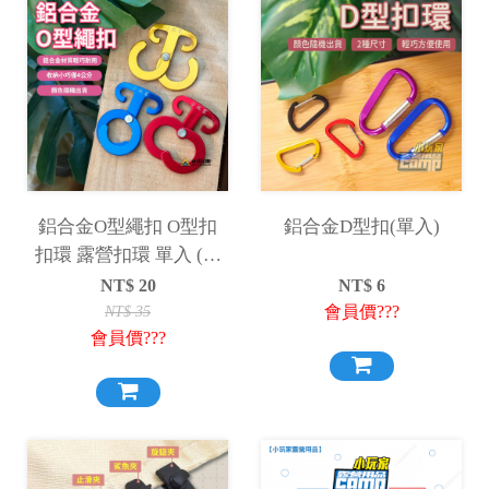
鋁合金O型繩扣 O型扣
鋁合金D型扣(單入)
扣環 露營扣環 單入 (顏
色隨機出貨)
NT$
20
NT$
6
會員價???
NT$
35
會員價???