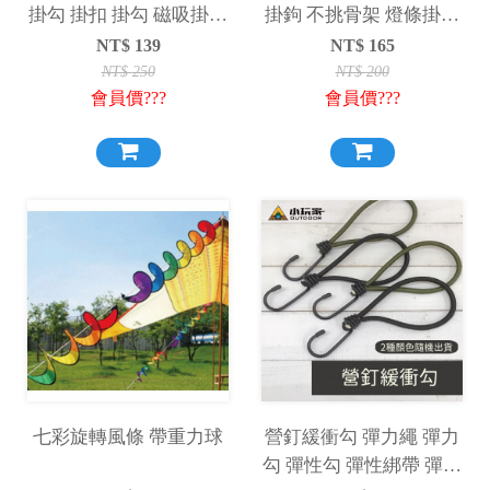
掛勾 掛扣 掛勾 磁吸掛勾
掛鉤 不挑骨架 燈條掛鉤
磁吸 露營 4色
露營 掛物架掛鉤 車宿掛
NT$
139
NT$
165
鉤 露營掛鉤 露營掛扣
NT$
250
NT$
200
會員價???
會員價???
七彩旋轉風條 帶重力球
營釘緩衝勾 彈力繩 彈力
勾 彈性勾 彈性綁帶 彈力