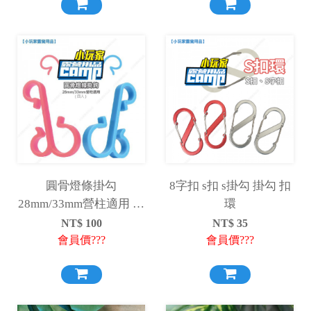
圓骨燈條掛勾
8字扣 s扣 s掛勾 掛勾 扣
28mm/33mm營柱適用 圓
環
桿 掛勾 燈勾 掛架
NT$
100
NT$
35
會員價???
會員價???