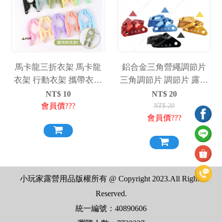
馬卡龍三折衣架 馬卡龍
鋁合金三角營繩調節片
衣架 行動衣架 攜帶衣架
三角調節片 調節片 露營
折疊衣架 隨機出貨
營繩 固定
NT$
10
NT$
20
會員價???
NT$
20
會員價???
小玩家露營用品版權所有 @ Copyright 2023.All Rights
Reserved.
統一編號：40890606