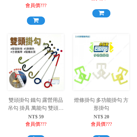
會員價???
雙頭掛勾 鐵勾 露營用品
燈條掛勾 多功能掛勾 方
吊勾 掛具 萬能勾 雙頭勾
形掛勾
豬尾巴 掛勾
NT$
59
NT$
20
會員價???
會員價???