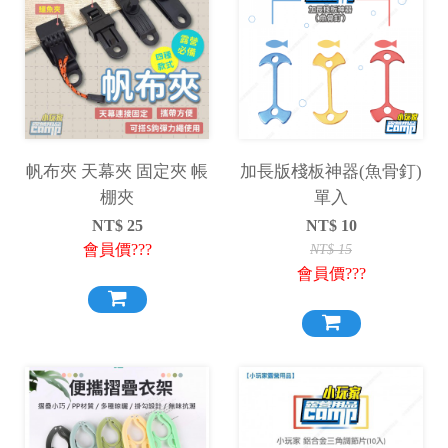
帆布夾 天幕夾 固定夾 帳
加長版棧板神器(魚骨釘)
棚夾
單入
NT$
25
NT$
10
會員價???
NT$
15
會員價???