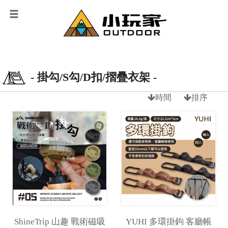
- 掛勾/S勾/D扣/摺疊衣架 -
時間
排序
ShineTrip 山趣 戰術磁吸
YUHI 多環掛鉤 客廳帳