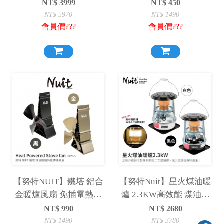
傾倒裝置 5.5公升 韓國製
油暖爐網架 適用TS-77暖
NT$
3999
NT$
450
戶外使用露營取暖
爐
NT$
5970
NT$
1490
會員價???
會員價???
【努特NUIT】鐵塔 鋁合
【努特Nuit】星火煤油暖
金暖爐風扇 免插電熱能
爐 2.3KW高效能 煤油暖
風扇 熱傳導風扇 柴爐風
爐 露營取暖 武陵 露營必
NT$
990
NT$
2680
扇 導熱扇 NTW95
備
NT$
1490
NT$
3780