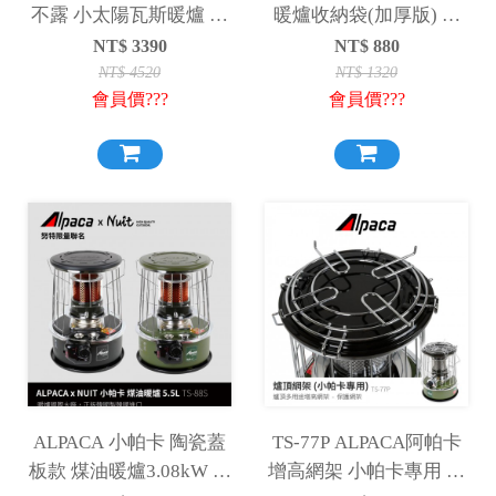
不露 小太陽瓦斯暖爐 附
暖爐收納袋(加厚版) 暖
收納袋 無段式調整火力
爐收納袋 台灣製 煤油暖
NT$
3390
NT$
880
暖爐 保暖 登山 露營
爐保護袋 圓形裝備袋筒
NT$
4520
NT$
1320
會員價???
會員價???
形攜行袋NTW38H星火
TS-77 TS-88小帕卡
ALPACA 小帕卡 陶瓷蓋
TS-77P ALPACA阿帕卡
板款 煤油暖爐3.08kW 防
增高網架 小帕卡專用 煤