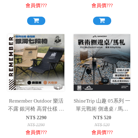
會員價???
會員價???
Remember Outdoor 樂活
ShineTrip 山趣 05系列 一
不露 銀河椅 高背仕樣 七
單元戰術 側邊桌 / 馬札
段折疊椅 折疊椅 高背椅
延伸桌 小桌 板凳 桌板
NT$
2290
NT$
520
大川椅 椅子 露營
NT$
2290
NT$
520
會員價???
會員價???