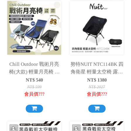
Chill Outdoor 戰術月亮
努特NUIT NTC114BK 四
椅(大款) 輕量月亮椅 露
角衛星 輕量太空椅 露營
營椅 月亮椅 折疊椅 野營
椅 釣魚椅 月亮椅 輕量椅
NT$
540
NT$
1380
椅 登山椅 懶人椅
便攜椅 摺疊椅
NT$
599
NT$
2027
會員價???
會員價???