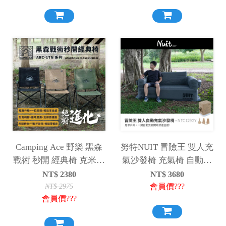
Camping Ace 野樂 黑森
努特NUIT 冒險王 雙人充
戰術 秒開 經典椅 克米特
氣沙發椅 充氣椅 自動充
椅 摺疊椅 露營椅 戶外椅
氣沙發 椅 露營沙發 充氣
NT$
2380
NT$
3680
折疊椅 休閒椅
椅 NTC129GY
會員價???
NT$
2975
會員價???