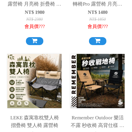
露營椅 月亮椅 折疊椅 登
轉椅Pro 露營椅 月亮椅
山椅
折疊椅 登山椅
NT$
1980
NT$
1480
NT$
2380
NT$
1850
會員價???
會員價???
LEKE 森寓靠枕雙人椅
Remember Outdoor 樂活
摺疊椅 雙人椅 露營椅
不露 秒收椅 高背仕樣 三