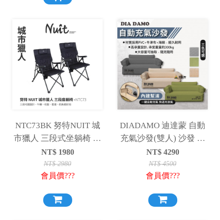
NTC73BK 努特NUIT 城
DIADAMO 迪達蒙 自動
市獵人 三段式坐躺椅 黑
充氣沙發(雙人) 沙發 充
色 三段大川椅
氣沙發 露營 野營
NT$
1980
NT$
4290
NT$
2980
NT$
4500
會員價???
會員價???