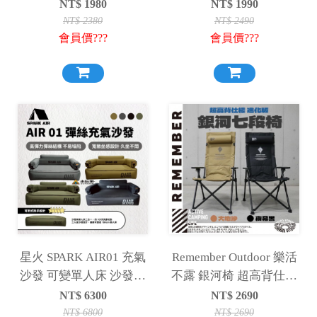
段折疊椅 折疊椅 高背椅
NT$
1980
NT$
1990
椅子 露營
NT$
2380
NT$
2490
會員價???
會員價???
星火 SPARK AIR01 充氣
Remember Outdoor 樂活
沙發 可變單人床 沙發床
不露 銀河椅 超高背仕樣
充氣床 單人充氣床
七段折疊椅 折疊椅 高背
NT$
6300
NT$
2690
MARS
椅 大川椅 椅子 露營
NT$
6800
NT$
2690