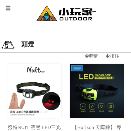
- 頭燈 -
時間
排序
努特NUIT 浣熊 LED三光
【Horizon 天際線】 專