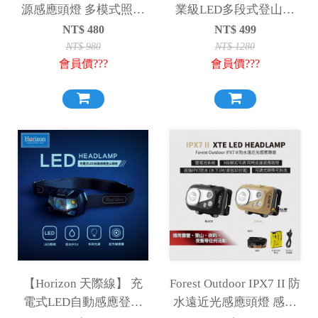
源感應頭燈 多模式照明
業級LED多段式登山頭
USB充電 充電頭燈 LED
燈(乾電池款) (IPX4防水)
NT$
480
NT$
499
頭燈 NTL97
頭燈 露營頭燈
NT$
980
NT$
1280
會員價???
會員價???
【Horizon 天際線】 充
Forest Outdoor IPX7 II 防
電式LED自動感應登山
水遠近光感應頭燈 感應