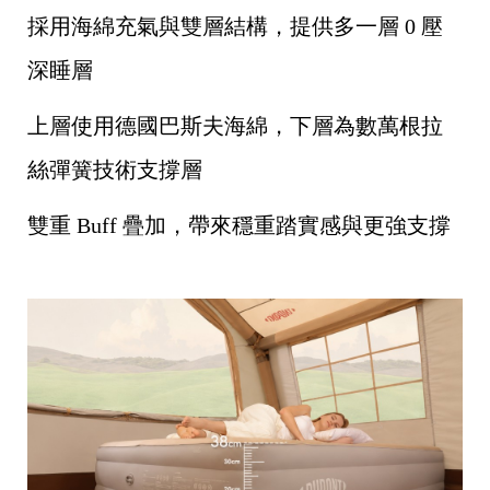
採用海綿充氣與雙層結構，提供多一層 0 壓
深睡層
上層使用德國巴斯夫海綿，下層為數萬根拉
絲彈簧技術支撐層
雙重 Buff 疊加，帶來穩重踏實感與更強支撐