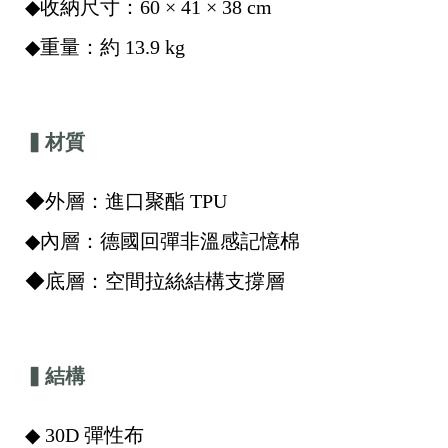
◆收納尺寸：60 × 41 × 38 cm
◆重量：約 13.9 kg
▍材質
◆外層：進口聚酯 TPU
◆內層：德國回彈非溫感記憶棉
◆底層：空間拉絲結構支撐層
▍結構
◆ 30D 彈性布