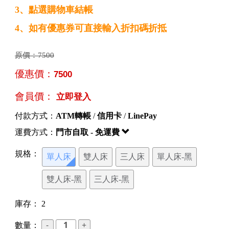
3、點選購物車結帳
4、如有優惠券可直接輸入折扣碼折抵
原價：
7500
優惠價：
7500
會員價：
立即登入
付款方式：
ATM轉帳
/
信用卡
/
LinePay
運費方式：
門市自取 - 免運費
規格：
單人床
雙人床
三人床
單人床-黑
雙人床-黑
三人床-黑
庫存：
2
數量：