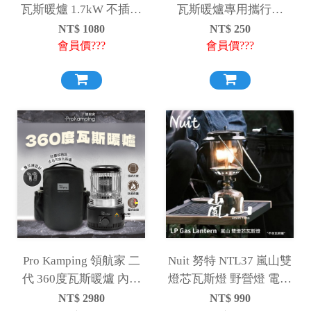
瓦斯暖爐 1.7kW 不插電
瓦斯暖爐專用攜行袋
便攜式 攜帶式 電子點火
NTW39專用 保護收納袋
NT$
1080
NT$
250
取暖烤爐 NTW39
裝備袋 工具袋 防塵袋 攜
會員價???
會員價???
行袋 NTE89
Pro Kamping 領航家 二
Nuit 努特 NTL37 嵐山雙
代 360度瓦斯暖爐 內含
燈芯瓦斯燈 野營燈 電子
收納袋 暖爐 瓦斯暖爐 保
點火 露營燈 雙燈心
NT$
2980
NT$
990