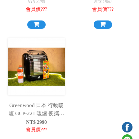
暖
NT$
3280
NT$
1980
會員價???
會員價???
Greenwood 日本 行動暖
爐 GCP-221 暖爐 便攜式
攜帶式
NT$
2990
會員價???