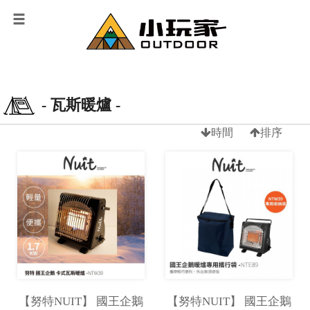
- 瓦斯暖爐 -
時間
排序
【努特NUIT】 國王企鵝
【努特NUIT】 國王企鵝