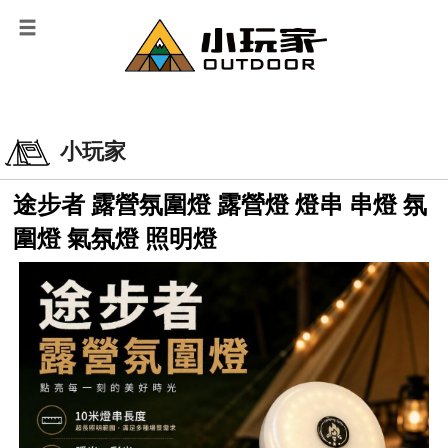
小玩家
途步者 露營氛圍燈 露營燈 燈串 串燈 氛
圍燈 氣氛燈 照明燈