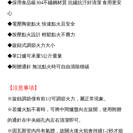
◆採用食品級304不鏽鋼材質 抗鏽抗汙好清潔 食用更安
心
◆電壓陶瓷點火 快速點火且安全
◆按壓點火設計 輕鬆點火不費力
◆旋鈕式調節火力大小
◆單口爐可承重5公斤重量
◆附贈通針 無法點火時可自由清除積碳
【注意事項】
※旋鈕調節僅有前1/2可調節火力，屬正常現象。
※若爐火點不著時，可將中間爐盤向左旋開，使用附贈
的通針在中央細孔內左右清潔即可。
※因瓦斯管內尚有氣體，故關火後火焰會持續1-2秒才熄