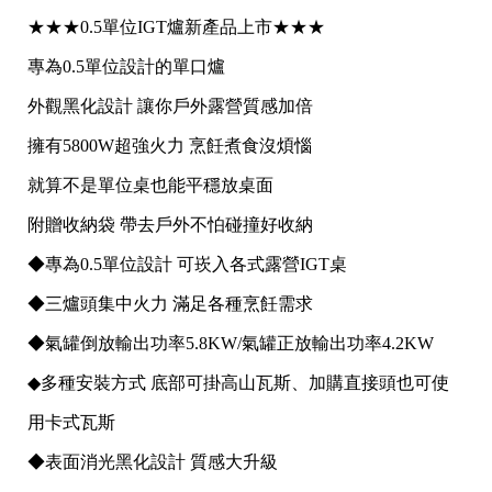
★★★0.5單位IGT爐新產品上市★★★
專為0.5單位設計的單口爐
外觀黑化設計 讓你戶外露營質感加倍
擁有5800W超強火力 烹飪煮食沒煩惱
就算不是單位桌也能平穩放桌面
附贈收納袋 帶去戶外不怕碰撞好收納
◆專為0.5單位設計 可崁入各式露營IGT桌
◆三爐頭集中火力 滿足各種烹飪需求
◆氣罐倒放輸出功率5.8KW/氣罐正放輸出功率4.2KW
◆多種安裝方式 底部可掛高山瓦斯、加購直接頭也可使
用卡式瓦斯
◆表面消光黑化設計 質感大升級