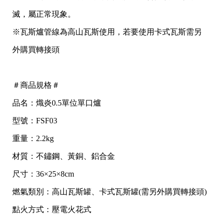
滅，屬正常現象。
※瓦斯爐管線為高山瓦斯使用，若要使用卡式瓦斯需另
外購買轉接頭
＃商品規格＃
品名：熾炎0.5單位單口爐
型號：FSF03
重量：2.2kg
材質：不鏽鋼、黃銅、鋁合金
尺寸：36×25×8cm
燃氣類別：高山瓦斯罐、卡式瓦斯罐(需另外購買轉接頭)
點火方式：壓電火花式