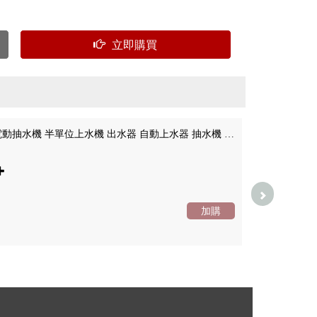
立即購買
IGT 0.5單位 電動抽水機 半單位上水機 出水器 自動上水器 抽水機 單位桌
0
加購