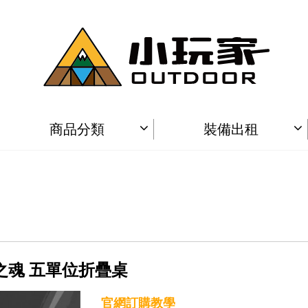
商品分類
裝備出租
萩游之魂 五單位折疊桌
官網訂購教學