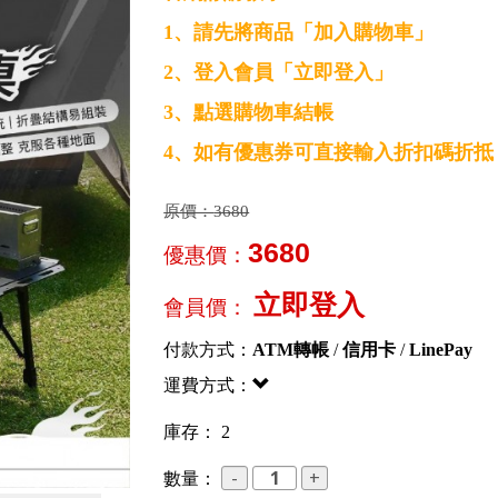
1、請先將商品「加入購物車」
2、登入會員「立即登入」
3、點選購物車結帳
4、如有優惠券可直接輸入折扣碼折抵
原價：
3680
3680
優惠價：
立即登入
會員價：
付款方式：
ATM轉帳
/
信用卡
/
LinePay
運費方式：
庫存： 2
數量：