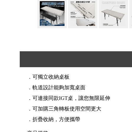
．可獨立收納桌板
．軌道設計能夠加寬桌面
．可連接同款IGT桌，讓您無限延伸
．可加購三角轉板使用空間更大
．折疊收納，方便攜帶