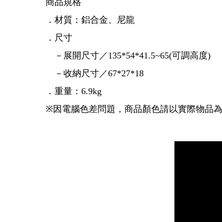
商品規格
．材質：鋁合金、尼龍
．尺寸
－展開尺寸／135*54*41.5~65(可調高度)
－收納尺寸／67*27*18
．重量：6.9kg
※因電腦色差問題，商品顏色請以實際物品