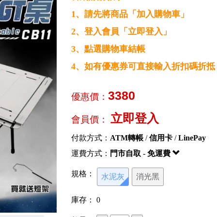
1、請先將商品「加入購物車」
2、登入會員「立即登入」
3、點選購物車結帳
4、如有優惠券可直接輸入折扣碼折抵
3380
優惠價：
立即登入
會員價：
付款方式：
ATM轉帳
/
信用卡
/
LinePay
運費方式：
門市自取 - 免運費
規格：
水泥灰
消光黑
庫存：
0