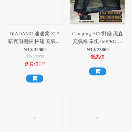
DIADAMO 迪達蒙 X22
Camping ACE野樂 黑森
暗夜雨棚帳 帳篷 充氣帳
充氣帳 泰坦360PRO 充
篷 充氣帳 天幕 露營 野
氣帳 6-8人帳 炊事帳 充
NT$
32900
NT$
25800
營
氣帳篷 泰坦
優惠價
NT$
36900
會員價???