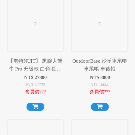
【努特NUIT】 黑膠大犛
OutdoorBase 沙丘車尾帳
牛 Pro 升級款 白色 鋁合
車尾帳 車後帳
金一房一廳六人帳
NT$
27800
NT$
8800
NTG79W
NT$
48800
NT$
16000
會員價???
會員價???