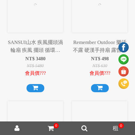
SANSUI山水 疾風擺頭渦
Remember Outdoor 樂活
輪扇 疾風 擺頭 循環扇
不露 硬漢手持扇 露營風
露營 渦輪扇 風扇【贈收
扇 充電風扇 風扇 手持風
NT$
3480
NT$
498
納袋】
扇
NT$
5480
NT$
630
會員價???
會員價???
0
0
租