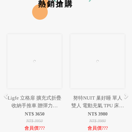
熱銷搶購
Previous
Ne
Ligfe 立格扉 擴充式折疊
努特NUIT 巢好睡 單人
收納手推車 贈彈力繩
雙人 電動充氣 TPU 床墊
140L多型態手推車 推車
內建電動幫浦 USB充電
NT$
3650
NT$
3980
露營充氣床墊 環島 登山
NT$
3950
NT$
3980
會員價???
會員價???
旅遊 露營 居家 睡床超彈