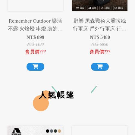
Remember Outdoor 樂活
野樂 黑森戰術大壩拉絲
不露 火焰燈 串燈 裝飾燈
行軍床 戶外行軍床 行軍
串
床 拉絲行軍床
NT$
899
NT$
5480
NT$
1120
NT$
6850
會員價???
會員價???
人氣帳篷