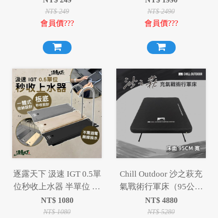
NT$
249
NT$
2490
會員價???
會員價???
逐露天下 汲速 IGT 0.5單
Chill Outdoor 沙之萩充
位秒收上水器 半單位 抽
氣戰術行軍床（95公分
水器
寬）
NT$
1080
NT$
4880
NT$
1080
NT$
5280