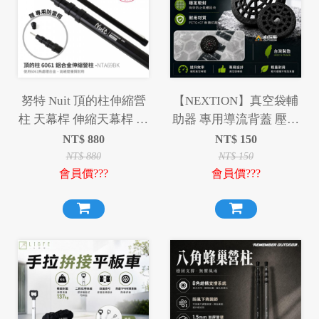
努特 Nuit 頂的柱伸縮營
【NEXTION】真空袋輔
柱 天幕桿 伸縮天幕桿 伸
助器 專用導流背蓋 壓縮
縮營柱 天幕桿 營柱 伸縮
袋 適用 迪達蒙 Coody 星
NT$
880
NT$
150
帳篷桿 帳篷門桿
火 真空袋
NT$
880
NT$
150
會員價???
會員價???