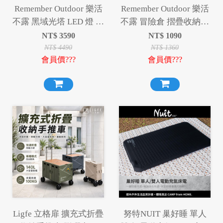
Remember Outdoor 樂活
Remember Outdoor 樂活
不露 黑域光塔 LED 燈 摺
不露 冒險倉 摺疊收納箱
疊燈 伸縮燈 掛燈 露營燈
摺疊箱 收納箱 置物箱
NT$
3590
NT$
1090
工作燈 夜衝神器
NT$
4490
NT$
1360
會員價???
會員價???
Ligfe 立格扉 擴充式折疊
努特NUIT 巢好睡 單人