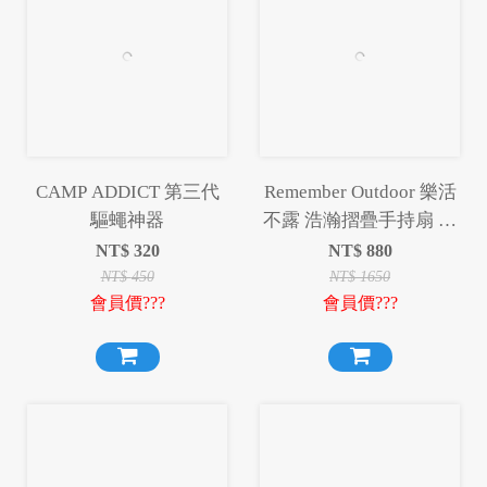
CAMP ADDICT 第三代
Remember Outdoor 樂活
驅蠅神器
不露 浩瀚摺疊手持扇 手
持扇 摺疊手持扇 摺疊扇
NT$
320
NT$
880
風扇 製冷 露營
NT$
450
NT$
1650
會員價???
會員價???