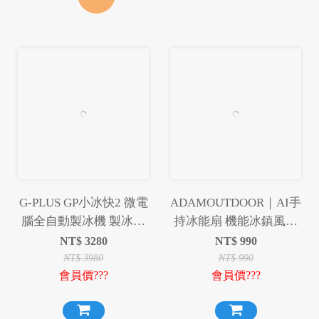
G-PLUS GP小冰快2 微電
ADAMOUTDOOR｜AI手
腦全自動製冰機 製冰機
持冰能扇 機能冰鎮風扇
快速製冰
掛繩 冰鎮風扇 風扇 手持
NT$
3280
NT$
990
風扇 桌扇 冰鎮
NT$
3980
NT$
990
會員價???
會員價???