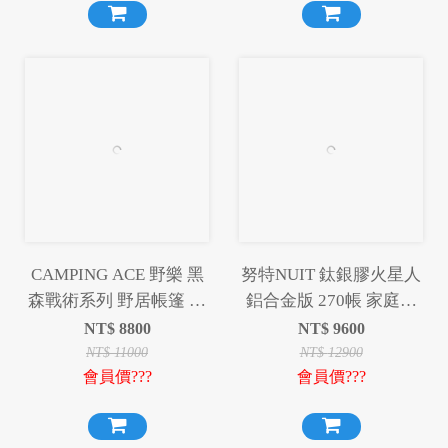
CAMPING ACE 野樂 黑
努特NUIT 鈦銀膠火星人
森戰術系列 野居帳篷 帳
鋁合金版 270帳 家庭帳
篷 黑色 沙色 300帳 露營
篷六人帳蓬 耐水壓
NT$
8800
NT$
9600
野營
3000mm NTG247BK
NT$
11000
NT$
12900
會員價???
會員價???