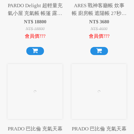
PARDO Delight 超輕量充
ARES 戰神客廳帳 炊事
氣小屋 充氣帳 帳篷 露營
帳 廚房帳 遮陽帳 27秒帳
帳篷 露營
快速帳 速開帳 戰神
NT$
18800
NT$
3680
ARES
NT$
18800
NT$
4600
會員價???
會員價???
PRADO 巴比倫 充氣天幕
PRADO 巴比倫 充氣天幕