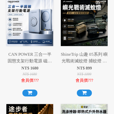
CAN POWER 三合一半
ShineTrip 山趣 05系列 嶼
固態支架行動電源 磁吸
光戰術滅蚊燈 捕蚊燈 露
行動電源 行動電源
營燈 照明燈 滅蚊 驅蚊
NT$
1680
NT$
899
5000mAh 10000mAh
NT$
1680
NT$
1099
會員價???
會員價???