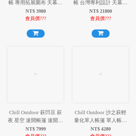
帳 專用拓展圍布 天幕帳
帳 台灣專利設計 天幕帳
充氣帳 天幕 拓展圍布 圍
充氣帳 天幕 拓展圍布 圍
NT$
3980
NT$
21800
布
布
會員價???
會員價???
Chill Outdoor 萩凹豆 萩
Chill Outdoor 沙之萩輕
夜 星空 速開帳篷 速開篷
量化單人帳篷 單人帳篷
快速帳 速搭帳 帳篷
帳篷 輕量化
NT$
7999
NT$
4280