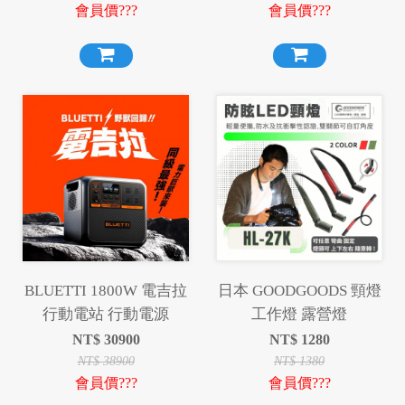
會員價???
會員價???
BLUETTI 1800W 電吉拉
日本 GOODGOODS 頸燈
行動電站 行動電源
工作燈 露營燈
NT$
30900
NT$
1280
NT$
38900
NT$
1380
會員價???
會員價???