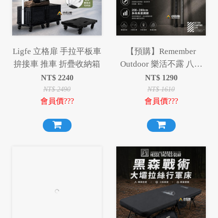
Ligfe 立格扉 手拉平板車
【預購】Remember
拚接車 推車 折疊收納箱
Outdoor 樂活不露 八角
蜂巢營柱 伸縮 鋁合金營
NT$
2240
NT$
1290
柱 伸縮鋁合金營柱 營柱
NT$
2490
NT$
1610
會員價???
會員價???