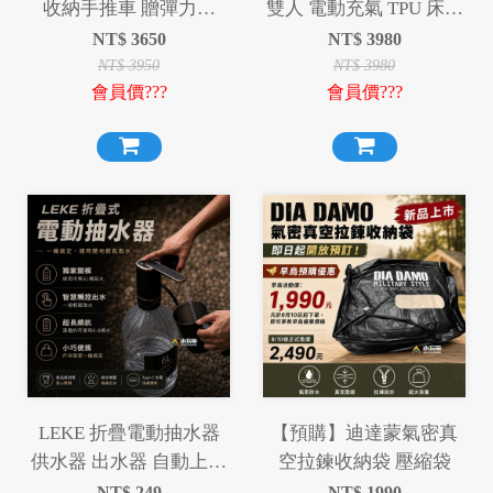
收納手推車 贈彈力繩
雙人 電動充氣 TPU 床墊
140L多型態手推車 推車
內建電動幫浦 USB充電
NT$
3650
NT$
3980
露營充氣床墊 環島 登山
NT$
3950
NT$
3980
會員價???
會員價???
旅遊 露營 居家 睡床超彈
海綿 沖孔海綿
LEKE 折疊電動抽水器
【預購】迪達蒙氣密真
供水器 出水器 自動上水
空拉鍊收納袋 壓縮袋
器 抽水機
NT$
249
NT$
1990