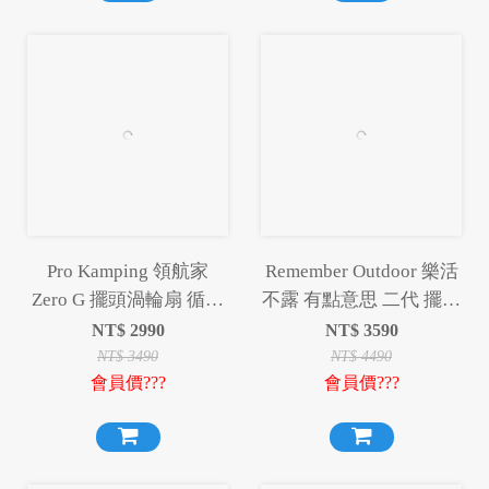
Pro Kamping 領航家
Remember Outdoor 樂活
Zero G 擺頭渦輪扇 循環
不露 有點意思 二代 擺頭
扇 風扇 露營風扇【贈收
多功能渦輪扇 渦輪扇 風
NT$
2990
NT$
3590
納袋】
扇 露營扇 電扇
NT$
3490
NT$
4490
會員價???
會員價???