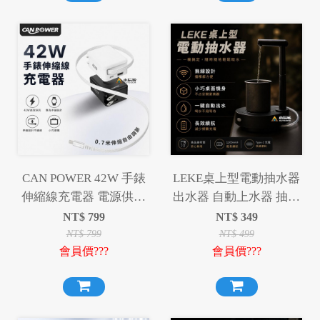
CAN POWER 42W 手錶
LEKE桌上型電動抽水器
伸縮線充電器 電源供應
出水器 自動上水器 抽水
器 充電頭
機
NT$
799
NT$
349
NT$
799
NT$
499
會員價???
會員價???