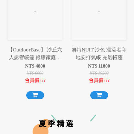
【OutdoorBase】 沙丘六
努特NUIT 沙色 漂流者印
人露營帳篷 銀膠家庭帳
地安打氣帳 充氣帳蓬
篷 六人帳 遮光銀膠帳蓬
NT$
4800
NT$
11800
耐水壓2000mm
NT$
6000
NT$
19200
會員價???
會員價???
夏季精選