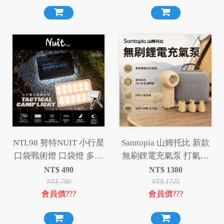
NTL98 努特NUIT 小行星
Samtopia 山姆托比 新款
口袋戰術燈 口袋燈 多功
無刷鋰電充氣泵 打氣機
能露營燈 露營卡片燈 照
充氣機 幫浦
NT$
490
NT$
1380
明燈 補光燈 磁吸燈 戶外
NT$
790
NT$
1725
會員價???
會員價???
警示燈