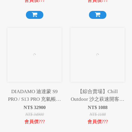
會員價???
會員價???
DIADAMO 迪達蒙 S9
【綜合賣場】Chill
PRO / S13 PRO 充氣帳篷
Outdoor 沙之萩速開客廳
充氣帳 快速帳 速搭帳 充
帳 客廳帳 天幕 邊布 雙
NT$
32900
NT$
1088
氣 露營 小玩家露營用品
層圍布 延伸天幕 露營 野
NT$
34900
NT$
1188
會員價???
會員價???
營