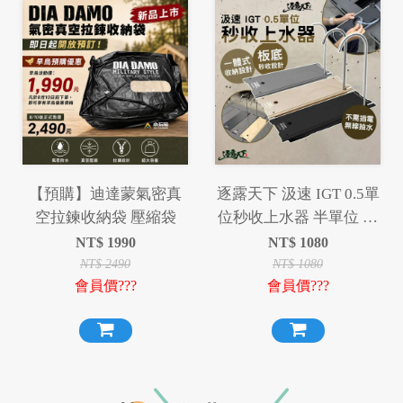
【預購】迪達蒙氣密真
逐露天下 汲速 IGT 0.5單
空拉鍊收納袋 壓縮袋
位秒收上水器 半單位 抽
水器
NT$
1990
NT$
1080
NT$
2490
NT$
1080
會員價???
會員價???