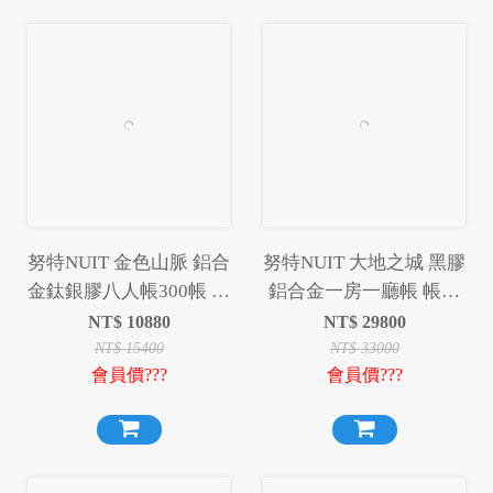
努特NUIT 金色山脈 鋁合
努特NUIT 大地之城 黑膠
金鈦銀膠八人帳300帳 鋁
鋁合金一房一廳帳 帳篷
合金帳棚 8人帳蓬
黑膠帳篷 NTG102
NT$
10880
NT$
29800
NTG234BK
NT$
15400
NT$
33000
會員價???
會員價???