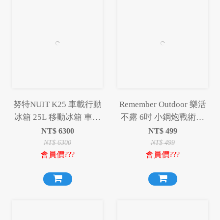
努特NUIT K25 車載行動
Remember Outdoor 樂活
冰箱 25L 移動冰箱 車用
不露 6吋 小鋼炮戰術風
冰箱 25升 25公升 冷凍冰
扇 IF-601 S/G 吊掛扇 桌
NT$
6300
NT$
499
箱 露營冰箱
扇 循環扇 風扇 露營
NT$
6300
NT$
499
會員價???
會員價???