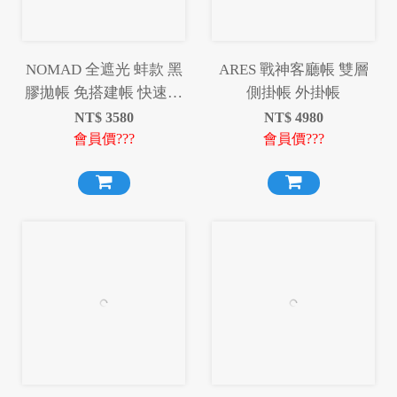
NOMAD 全遮光 蚌款 黑
ARES 戰神客廳帳 雙層
膠拋帳 免搭建帳 快速帳
側掛帳 外掛帳
篷 黑膠帳篷 全自動帳篷
NT$
3580
NT$
4980
手拋帳篷 秒開帳 免搭建
會員價???
會員價???