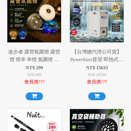
途步者 露營氛圍燈 露營
【台灣總代理公司貨】
燈 燈串 串燈 氛圍燈 氣
Powerhino昔望 即熱式戶
氛燈 照明燈
外露營熱水器 獨家贈送
NT$
299
NT$
15633
卡式瓦斯罐延長管 智能
NT$
499
NT$
18760
會員價???
會員價???
恆溫 3秒速熱 不須安裝
充電快速 搭配氣罐 冷熱
兩用 洗澡神器 淋浴神器