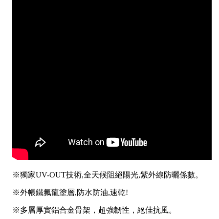
※獨家UV-OUT技術,全天候阻絕陽光,紫外線防曬係數。
※外帳鐵氟龍塗層,防水防油,速乾!
※多層厚實鋁合金骨架，超強韌性，絕佳抗風。